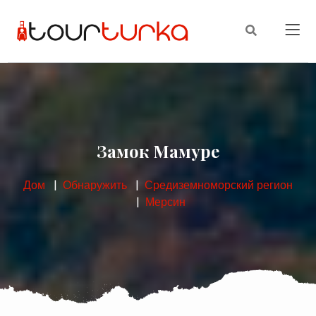
Замок Мамуре
Дом
Обнаружить
Средиземноморский регион
Мерсин