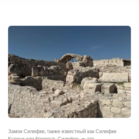
Замок Силифке, также известный как Силифке
Калеси или Крепость Силифке, — это