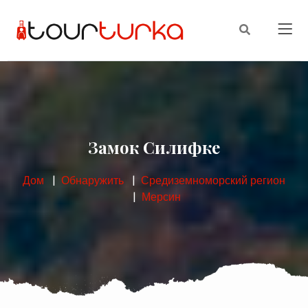
Замок Силифке
Дом
Обнаружить
Средиземноморский регион
Мерсин