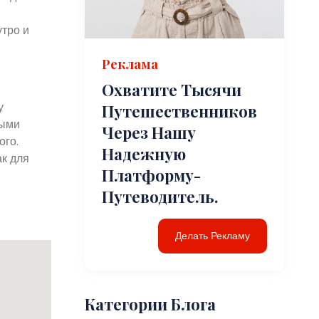
утро и
Реклама
Охватите Тысячи
у
Путешественников
ными
Через Нашу
ого.
Надежную
к для
Платформу-
Путеводитель.
Делать Рекламу
Категории Блога