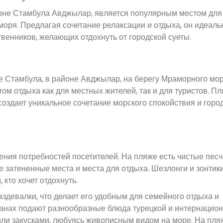
е Стамбула Авджылар, является популярным местом для т
оря. Предлагая сочетание релаксации и отдыха, он идеаль
венников, желающих отдохнуть от городской суеты.
 Стамбула, в районе Авджылар, на берегу Мраморного мор
ом отдыха как для местных жителей, так и для туристов. Пл
создает уникальное сочетание морского спокойствия и горо
ния потребностей посетителей. На пляже есть чистые пес
же затененные места и места для отдыха. Шезлонги и зонтик
 кто хочет отдохнуть.
девалки, что делает его удобным для семейного отдыха и
ранах подают разнообразные блюда турецкой и интернацио
 или закусками, любуясь живописным видом на море. На пля