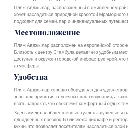
Пляж Авджылар, расположенный в оживленном район
хочет насладиться природной красотой Мраморного м
подходит для семей, пар и индивидуальных путешест
Местоположение
Пляж Авджылар расположен на европейской стороне
Близость к центру Стамбула делает его удобным мест
доступен и окружен городской инфраструктурой, что 
атмосферы.
Удобства
Пляж Авджылар хорошо оборудован для удовлетворе
зоны для принятия солнечных ванн и купания, а так
взять напрокат, что обеспечит комфортный отдых тем,
Здесь имеются общественные туалеты, душевые и раз
однодневных поездок. В близлежащих кафе и ресто
кухни, что позволяет посетителям насладиться едой