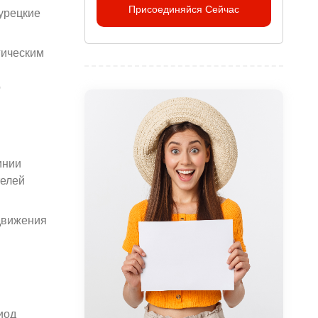
Присоединяйся Сейчас
урецкие
гическим
о
инии
телей
движения
иод