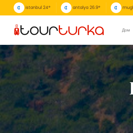
istanbul
24
°
antalya
26.9
°
mug
Дом