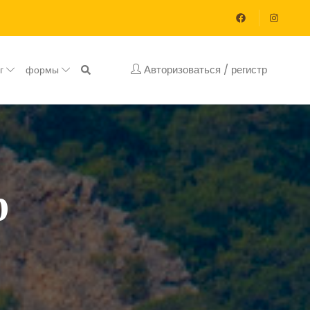
Авторизоваться / регистр
ог
формы
р