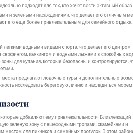
деально подходят для тех, кто хочет вести активный образ 
ами и зелеными насаждениями, что делает его отличным ме
ают его еще более привлекательным для семейного отдыха.
 легкими водными видами спорта, что делает его центром
ся серфингом, каякингом и водными лыжами в спокойных во
зоны для купания, которые безопасны и контролируются, ч
етьми.
е места предлагают лодочные туры и дополнительные возм
жность исследовать береговую линию и насладиться морем 
лизости
которые добавляют ему привлекательности. Близлежащий
ую зеленую зону с пешеходными тропами, скамейками и
м местом для пикников и семейных прогулок. В этом район