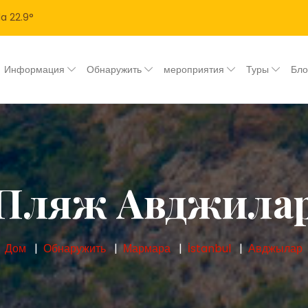
la
22.9
°
Информация
Обнаружить
мероприятия
Туры
Бл
Пляж Авджила
Дом
Обнаружить
Мармара
İstanbul
Авджылар