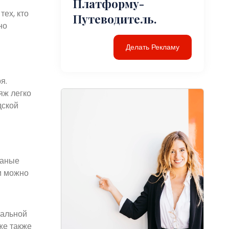
Платформу-
ех, кто
Путеводитель.
но
Делать Рекламу
я.
яж легко
дской
чаные
и можно
нальной
же также