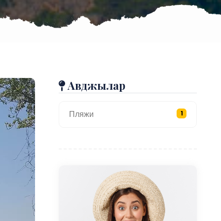
Авджылар
Пляжи
1