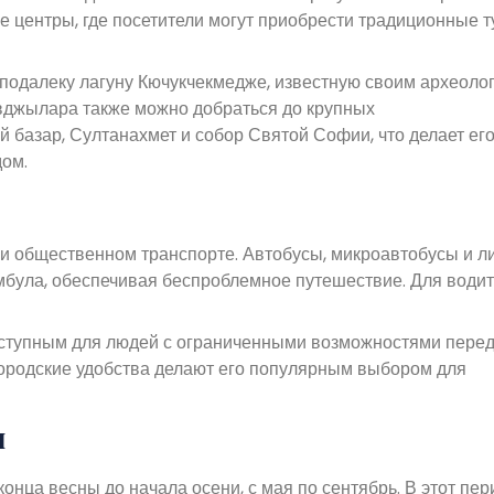
центры, где посетители могут приобрести традиционные т
подалеку лагуну Кючукчекмедже, известную своим археоло
вджылара также можно добраться до крупных
 базар, Султанахмет и собор Святой Софии, что делает ег
дом.
и общественном транспорте. Автобусы, микроавтобусы и л
була, обеспечивая беспроблемное путешествие. Для води
ступным для людей с ограниченными возможностями пере
городские удобства делают его популярным выбором для
я
ца весны до начала осени, с мая по сентябрь. В этот пер