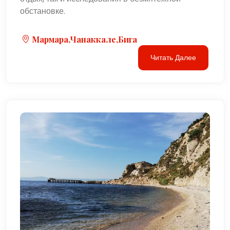
обстановке.
Мармара,Чанаккале,Бига
Читать Далее