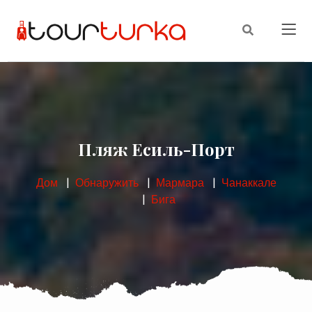
Пляж Есиль-Порт
Дом
Обнаружить
Мармара
Чанаккале
Бига