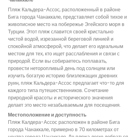
Пляж Кальдера-Ассос, расположенный в районе
Бига города Чанаккале, представляет собой тихое и
живописное место на побережье Эгейского моря в
Турции. Этот пляж славится своей кристально
чистой водой, изрезанной береговой линией и
спокойной атмосферой, что делает его идеальным
местом для тех, кто ищет расслабления и связи с
природой. Если вы собираетесь поплавать,
провести неторопливый день под солнцем или
изучить богатую историю близлежащих древних
руин, пляж Кальдера-Ассос предлагает что-то для
каждого типа путешественников. Сочетание
природной красоты и исторического значения
делает это место незабываемым для посещения.
Местоположение и доступность
Пляж Калдера-Ассос расположен в районе Бига
города Чанаккале, примерно в 70 километрах от
центра города Чанаккале. До пляжа легко добраться