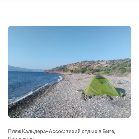
Пляж Кальдера-Ассос: тихий отдых в Биге,
Чанаккале