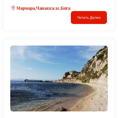
Мармара,Чанаккале,Бига
Читать Далее