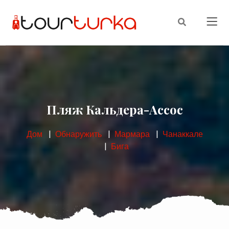
Пляж Кальдера-Ассос
Дом
Обнаружить
Мармара
Чанаккале
Бига