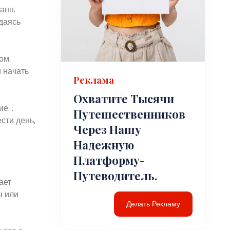
анн.
даясь
ом.
 начать
Реклама
Охватите Тысячи
е. .
Путешественников
сти день,
Через Нашу
Надежную
Платформу-
Путеводитель.
ает
ы или
Делать Рекламу