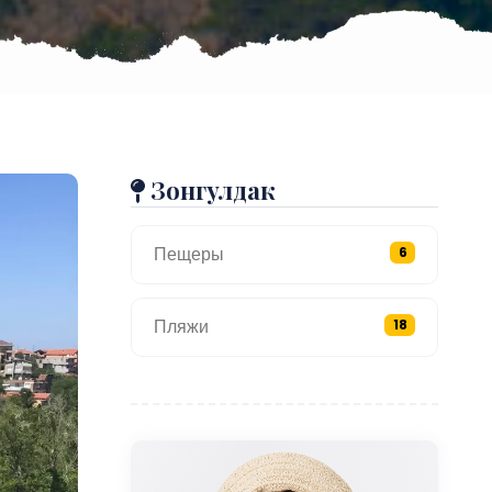
Зонгулдак
Пещеры
6
Пляжи
18