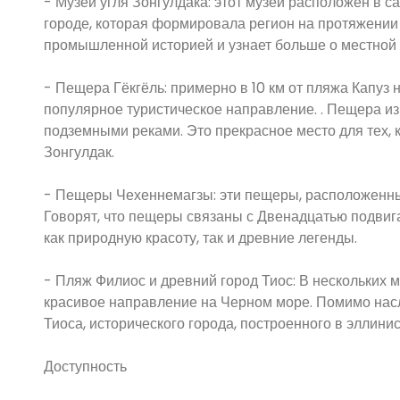
- Музей угля Зонгулдака: этот музей расположен в с
городе, которая формировала регион на протяжении 
промышленной историей и узнает больше о местной 
- Пещера Гёкгёль: примерно в 10 км от пляжа Капуз
популярное туристическое направление. . Пещера и
подземными реками. Это прекрасное место для тех, к
Зонгулдак.
- Пещеры Чехеннемагзы: эти пещеры, расположенны
Говорят, что пещеры связаны с Двенадцатью подвиг
как природную красоту, так и древние легенды.
- Пляж Филиос и древний город Тиос: В нескольких 
красивое направление на Черном море. Помимо нас
Тиоса, исторического города, построенного в эллини
Доступность