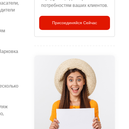
пасатели,
потребностям ваших клиентов.
одители
Присоединяйся Сейчас
лям
Парковка
есколько
Пляж
о,