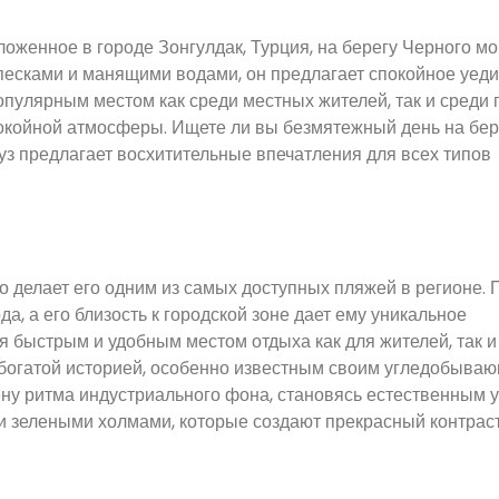
женное в городе Зонгулдак, Турция, на берегу Черного мо
песками и манящими водами, он предлагает спокойное уеди
пулярным местом как среди местных жителей, так и среди 
 спокойной атмосферы. Ищете ли вы безмятежный день на бе
уз предлагает восхитительные впечатления для всех типов
то делает его одним из самых доступных пляжей в регионе.
а, а его близость к городской зоне дает ему уникальное
я быстрым и удобным местом отдыха как для жителей, так и
с богатой историей, особенно известным своим угледобыва
ну ритма индустриального фона, становясь естественным
 зелеными холмами, которые создают прекрасный контраст