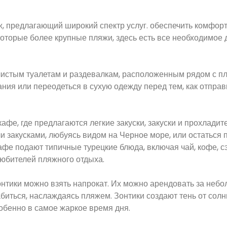
, предлагающий широкий спектр услуг. обеспечить комфор
которые более крупные пляжи, здесь есть все необходимое 
 чистым туалетам и раздевалкам, расположенным рядом с п
ния или переодеться в сухую одежду перед тем, как отправ
афе, где предлагаются легкие закуски, закуски и прохлади
и закусками, любуясь видом на Черное море, или остаться 
афе подают типичные турецкие блюда, включая чай, кофе, с
любителей пляжного отдыха.
зонтики можно взять напрокат. Их можно арендовать за неб
биться, наслаждаясь пляжем. Зонтики создают тень от солнц
обенно в самое жаркое время дня.