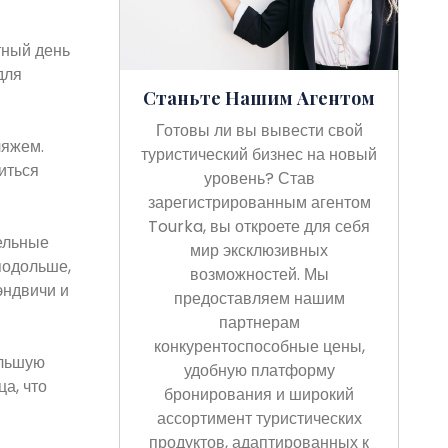
тный день
для
Станьте Нашим Агентом
Готовы ли вы вывести свой
ляжем.
туристический бизнес на новый
иться
уровень? Став
зарегистрированным агентом
Tourka, вы откроете для себя
тельные
мир эксклюзивных
подольше,
возможностей. Мы
эндвичи и
предоставляем нашим
партнерам
конкурентоспособные цены,
ольшую
удобную платформу
а, что
бронирования и широкий
ассортимент туристических
продуктов, адаптированных к