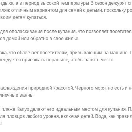
отдыха, а в период высокой температуры В сезон дежурят с
пляж отличным вариантом для семей с детьми, поскольку р
воим детям купаться.
для ополаскивания после купания, что позволяет посетите
ся домой или обратно в свое жилье.
вка, что облегчает посетителям, прибывающим на машине. 
мендуется приезжать пораньше, чтобы занять место.
наслаждения природной красотой. Черного моря, но есть и н
олнечные ванны.
а пляже Капуз делают его идеальным местом для купания. 
ля пловцов любого уровня, включая детей. Вода, как правил
ы.