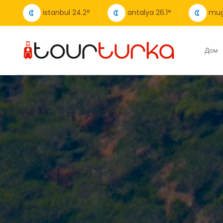
istanbul
24.2
°
antalya
26.1
°
mug
Дом