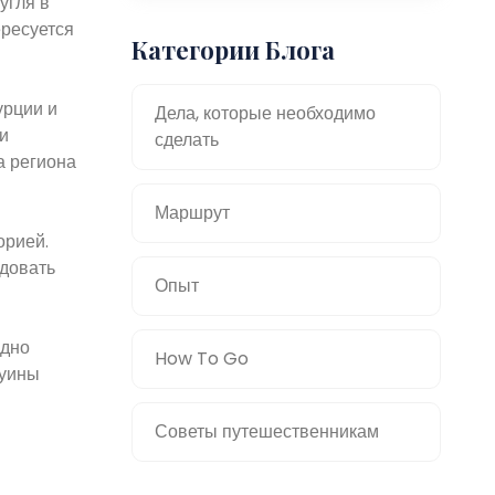
угля в
ересуется
Категории Блога
урции и
Дела, которые необходимо
и
сделать
а региона
Маршрут
орией.
довать
Опыт
одно
How To Go
руины
Советы путешественникам