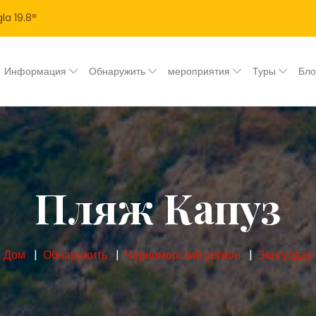
la
19.8
°
Информация
Обнаружить
мероприятия
Туры
Бл
Пляж Капуз
Дом
Обнаружить
Черноморский регион
Зонгулдак