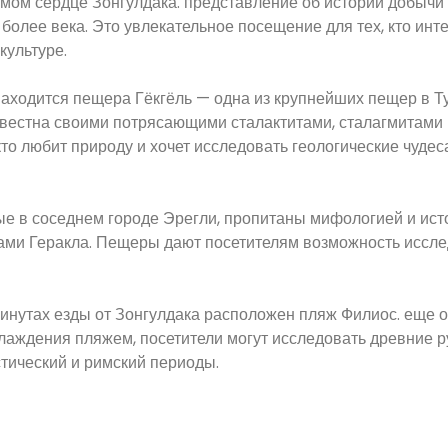
амом сердце Зонгулдака. представление об истории добычи 
более века. Это увлекательное посещение для тех, кто инт
культуре.
 находится пещера Гёкгёль — одна из крупнейших пещер в Т
звестна своими потрясающими сталактитами, сталагмитами 
то любит природу и хочет исследовать геологические чудес
е в соседнем городе Эрегли, пропитаны мифологией и ист
ами Геракла. Пещеры дают посетителям возможность иссле
минутах езды от Зонгулдака расположен пляж Филиос. еще 
лаждения пляжем, посетители могут исследовать древние 
стический и римский периоды.