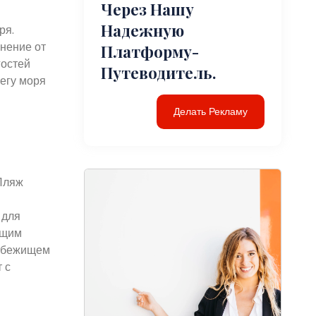
Через Нашу
Надежную
ря.
нение от
Платформу-
гостей
Путеводитель.
регу моря
Делать Рекламу
 Пляж
 для
ющим
 убежищем
 с