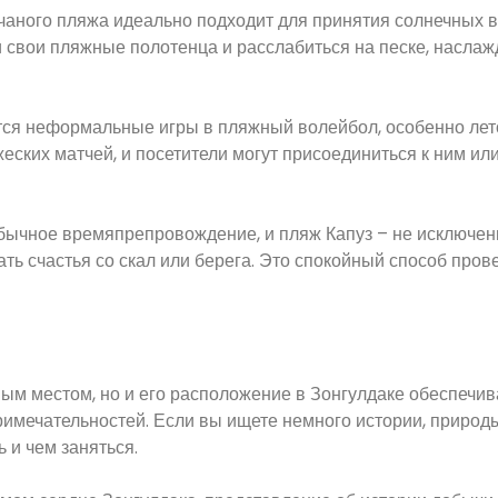
чаного пляжа идеально подходит для принятия солнечных в
 свои пляжные полотенца и расслабиться на песке, наслаж
тся неформальные игры в пляжный волейбол, особенно лет
ских матчей, и посетители могут присоединиться к ним или
бычное времяпрепровождение, и пляж Капуз – не исключени
ь счастья со скал или берега. Это спокойный способ прове
ным местом, но и его расположение в Зонгулдаке обеспечив
римечательностей. Если вы ищете немного истории, природ
ь и чем заняться.