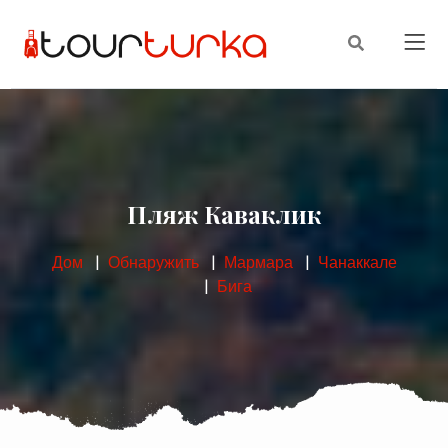
Пляж Каваклик
Дом
Обнаружить
Мармара
Чанаккале
Бига