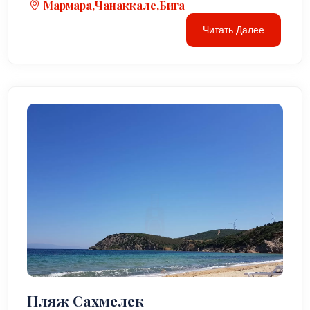
Мармара,Чанаккале,Бига
Читать Далее
Пляж Сахмелек