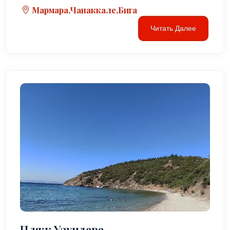
Мармара,Чанаккале,Бига
Читать Далее
Пляж Узундере