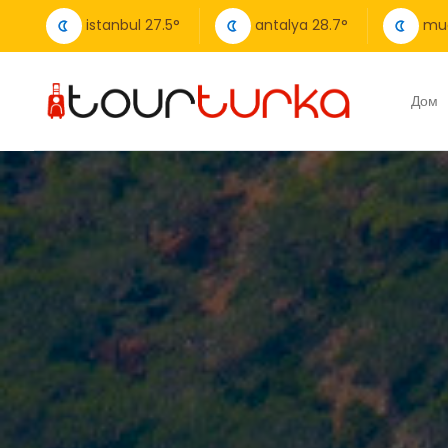
istanbul
27.5
°
antalya
28.7
°
mu
Дом