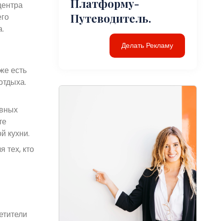
Платформу-
центра
Путеводитель.
его
.
Делать Рекламу
же есть
отдыха.
евных
те
й кухни.
 тех, кто
етители