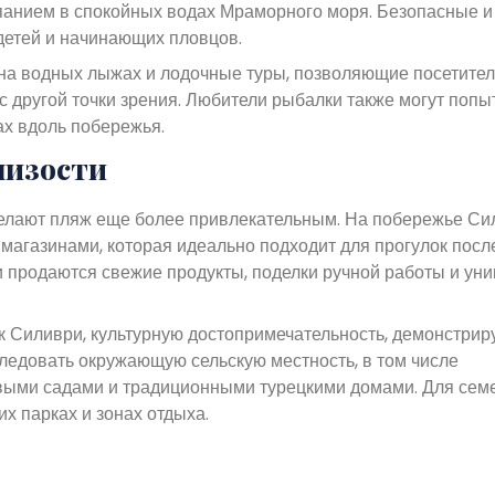
купанием в спокойных водах Мраморного моря. Безопасные и
 детей и начинающих пловцов.
на водных лыжах и лодочные туры, позволяющие посетите
 другой точки зрения. Любители рыбалки также могут попы
ах вдоль побережья.
лизости
делают пляж еще более привлекательным. На побережье Си
магазинами, которая идеально подходит для прогулок после
 продаются свежие продукты, поделки ручной работы и ун
ок Силиври, культурную достопримечательность, демонстри
ледовать окружающую сельскую местность, в том числе
выми садами и традиционными турецкими домами. Для сем
х парках и зонах отдыха.