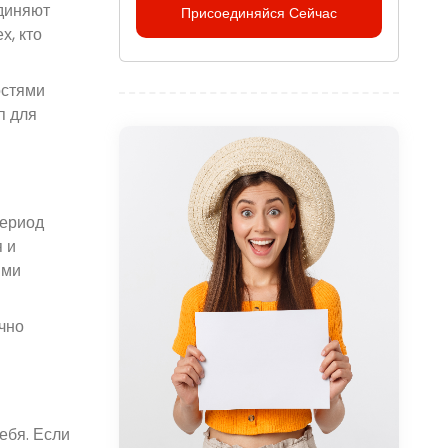
диняют
Присоединяйся Сейчас
х, кто
остями
п для
период
 и
ыми
чно
ебя. Если