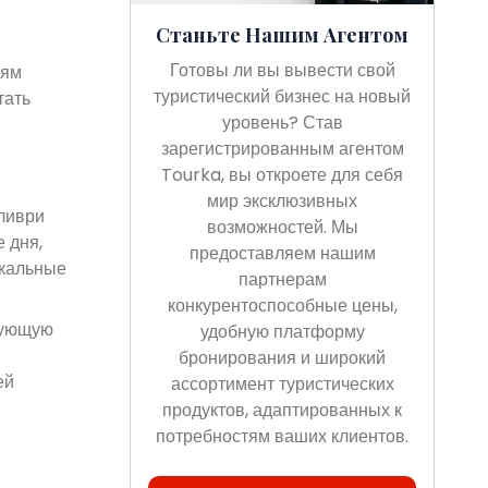
Станьте Нашим Агентом
Готовы ли вы вывести свой
лям
туристический бизнес на новый
тать
уровень? Став
зарегистрированным агентом
Tourka, вы откроете для себя
мир эксклюзивных
ливри
возможностей. Мы
 дня,
предоставляем нашим
икальные
партнерам
конкурентоспособные цены,
рующую
удобную платформу
бронирования и широкий
ей
ассортимент туристических
продуктов, адаптированных к
потребностям ваших клиентов.