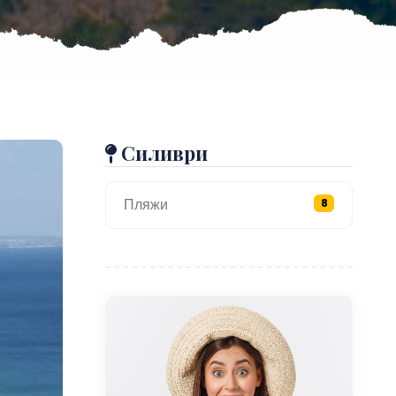
Силиври
Пляжи
8