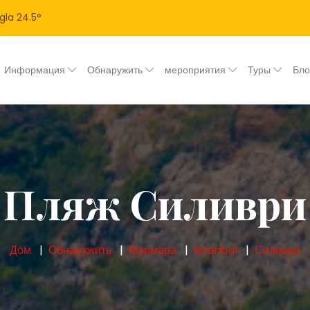
gla
24.5
°
Информация
Обнаружить
мероприятия
Туры
Бл
Пляж Силиври
Дом
Обнаружить
Мармара
İstanbul
Силиври