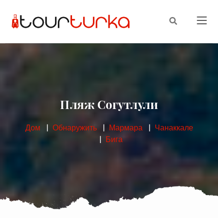
Пляж Согутлули
Дом
Обнаружить
Мармара
Чанаккале
Бига