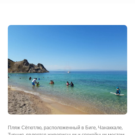
Пляж Сёгютлю, расположенный в Биге, Чанаккале,
Турция, является живописным и спокойным местом