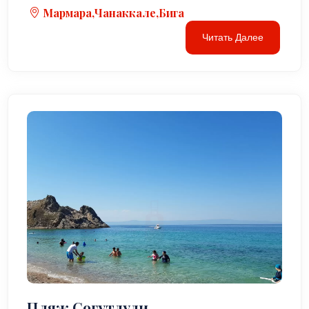
Мармара,Чанаккале,Бига
Читать Далее
Пляж Согутлули