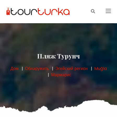
Пляж Турунч
Дом
Обнаружить
Эгейский регион
Muğla
Мармарис