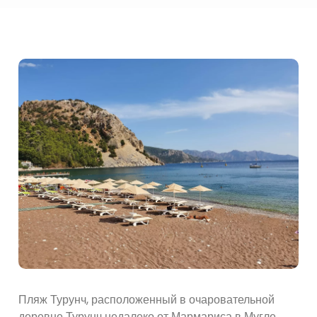
Пляж Турунч, расположенный в очаровательной
деревне Турунч недалеко от Мармариса в Мугле,