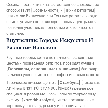
Осознанность и тишина: Естественное спокойствие
способствует [Осознанности] и [Тихим ретритам]
(таким как Випассана или Темные ретриты, иногда
организуемые специализированными центрами),
позволяя участникам полностью отключиться от
стимулов.
Внутренние Города: Искусство И
Развитие Навыков
Крупные города, хотя и не являются основными
местами проведения ретритов, проводят лучшие
[Воркшопы, основанные на навыках]
благодаря
наличию университетов и профессиональных школ.
Творческое письмо: Центры
[Стамбула]
(такие как
AKM или ENSTİTÜ İSTANBUL İSMEK) предлагают
специализированные [Воркшопы по творческому
письму] (Yazarlık Atölyesi), часто посвященные
короткому рассказу, роману или написанию