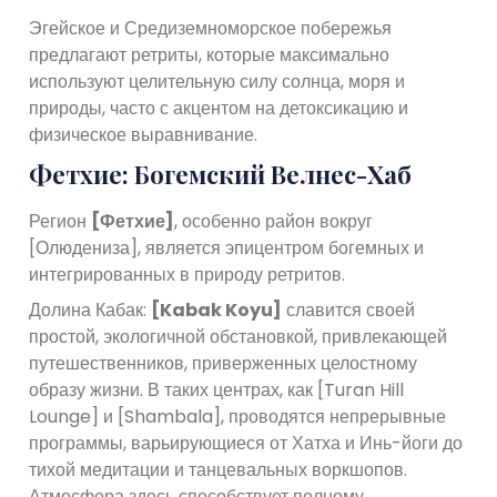
Эгейское и Средиземноморское побережья
предлагают ретриты, которые максимально
используют целительную силу солнца, моря и
природы, часто с акцентом на детоксикацию и
физическое выравнивание.
Фетхие: Богемский Велнес-Хаб
Регион
[Фетхие]
, особенно район вокруг
[Олюдениза], является эпицентром богемных и
интегрированных в природу ретритов.
Долина Кабак:
[Kabak Koyu]
славится своей
простой, экологичной обстановкой, привлекающей
путешественников, приверженных целостному
образу жизни. В таких центрах, как [Turan Hill
Lounge] и [Shambala], проводятся непрерывные
программы, варьирующиеся от Хатха и Инь-йоги до
тихой медитации и танцевальных воркшопов.
Атмосфера здесь способствует полному