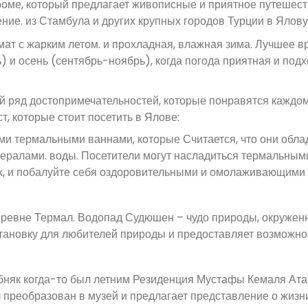
оме, который предлагает живописные и приятное путешест
ние. из Стамбула и других крупных городов Турции в Ялову
ат с жарким летом. и прохладная, влажная зима. Лучшее в
и осень (сентябрь-ноябрь), когда погода приятная и подх
й ряд достопримечательностей, которые понравятся каждом
, которые стоит посетить в Ялове:
и термальными ваннами, которые Считается, что они обла
ералами. воды. Посетители могут насладиться термальным
ах, и побалуйте себя оздоровительными и омолаживающими
ревне Термал. Водопад Судюшен – чудо природы, окружен
тановку для любителей природы и предоставляет возможно
обняк когда-то был летним Резиденция Мустафы Кемаля Ата
 преобразован в музей и предлагает представление о жизн