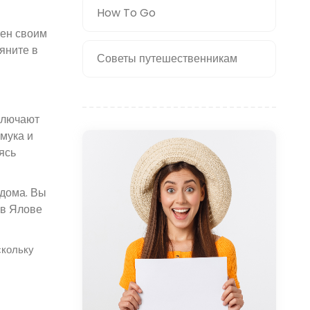
How To Go
тен своим
яните в
Советы путешественникам
ключают
мука и
ясь
 дома. Вы
 в Ялове
скольку