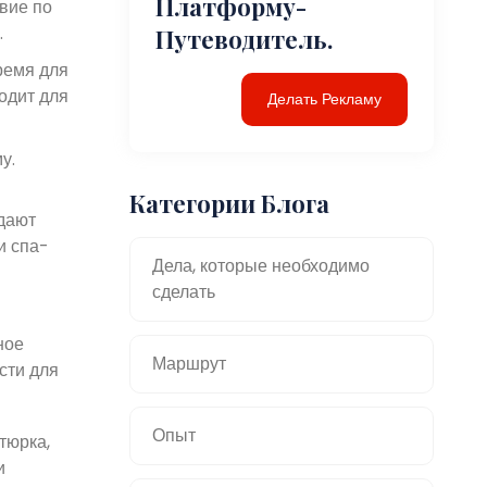
Платформу-
вие по
.
Путеводитель.
ремя для
одит для
Делать Рекламу
у.
Категории Блога
дают
и спа-
Дела, которые необходимо
сделать
ное
Маршрут
сти для
Опыт
тюрка,
и