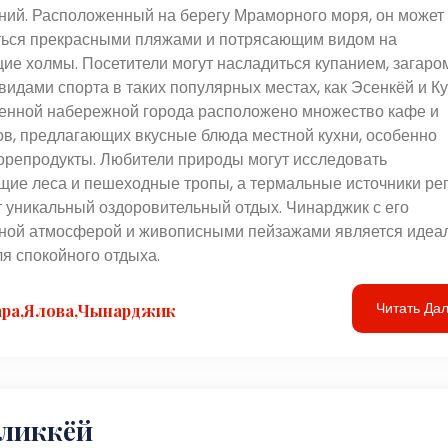
ний. Расположенный на берегу Мраморного моря, он может
ться прекрасными пляжами и потрясающим видом на
е холмы. Посетители могут насладиться купанием, загаро
идами спорта в таких популярных местах, как Эсенкёй и Ку
енной набережной города расположено множество кафе и
в, предлагающих вкусные блюда местной кухни, особенно
орепродукты. Любители природы могут исследовать
щие леса и пешеходные тропы, а термальные источники ре
 уникальный оздоровительный отдых. Чинарджик с его
ной атмосферой и живописными пейзажами является иде
я спокойного отдыха.
Читать Да
ра,Ялова,Чынарджик
ликкёй