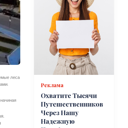
емые леса
ами.
Реклама
Охватите Тысячи
 начиная
Путешественников
Через Нашу
я.
Надежную
з