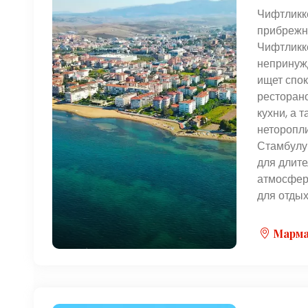
Чифтликкё
прибрежн
Чифтликк
непринуж
ищет спок
ресторано
кухни, а 
неторопли
Стамбулу 
для длит
атмосфер
для отдых
Марма