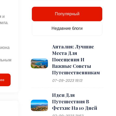
Популярный
м и
мла.
Недавние блоги
Анталия: Лучшие
гиона
Места Для
Посещения И
альным
Важные Советы
Путешественникам
лее
07-09-2023 19:13
Идеи Для
Путешествия В
Фетхие На 10 Дней
07-09-2023 21:52