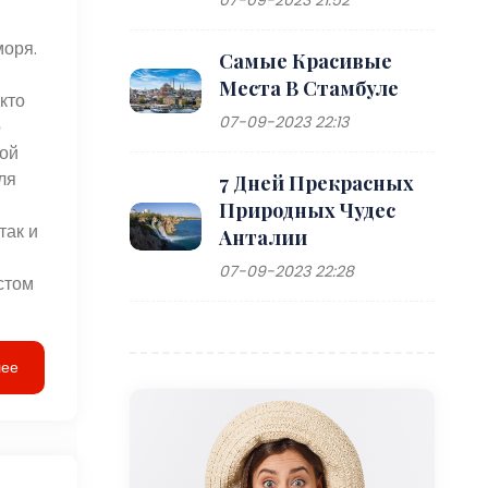
моря.
Самые Красивые
Места В Стамбуле
кто
07-09-2023 22:13
о
ной
ля
7 Дней Прекрасных
Природных Чудес
так и
Анталии
07-09-2023 22:28
стом
лее