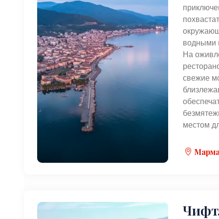
приключе
похваста
окружающи
водными в
На оживл
ресторано
свежие м
близлежа
обеспечат
безмятеж
местом дл
Марма
Чифт