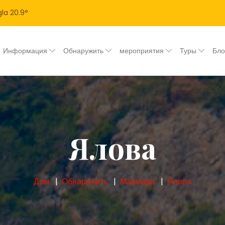
la
20.9
°
Информация
Обнаружить
мероприятия
Туры
Бл
Ялова
Дом
Обнаружить
Мармара
Ялова