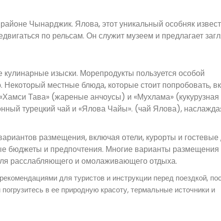
районе Чынарджик. Ялова, этот уникальный особняк извес
двигаться по рельсам. Он служит музеем и предлагает загл
е кулинарные изыски. Морепродукты пользуется особой
. Некоторый местные блюда, которые стоит попробовать, в
«Хамси Тава» (жареные анчоусы) и «Мухлама» (кукурузная 
онный турецкий чай и «Ялова Чайы». (чай Ялова), наслажда
ариантов размещения, включая отели, курорты и гостевые
ые бюджеты и предпочтения. Многие варианты размещения
для расслабляющего и омолаживающего отдыха.
 рекомендациями для туристов и инструкции перед поездкой, по
 погрузитесь в ее природную красоту, термальные источники и