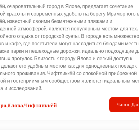
й, очаровательный город в Ялове, предлагает сочетание
ой красоты и современных удобств на берегу Мраморного 
ёй, известный своими безмятежными пляжами и
денной атмосферой, является популярным местом для тех, 
ойного отдыха от городской суеты. В городе есть множеств
в и кафе, где посетители могут насладиться блюдами мест
также парки и пешеходные дорожки, идеально подходящие д
вых прогулок. Близость к городу Ялова и легкий доступ к
делают его удобным местом как для однодневных поездок, 
ельного проживания. Чифтликкёй со спокойной прибрежной
ой и гостеприимным сообществом является идеальным ме
а и исследований.
Читать Да
ра,Ялова,Чифтликкёй