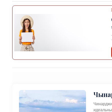
Чына
Чинарджи
идеальным