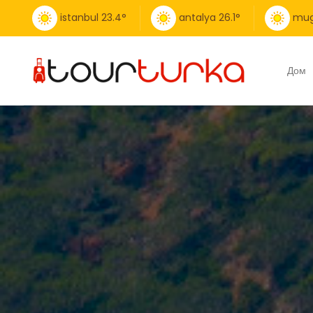
istanbul
23.4
°
antalya
26.1
°
mug
Дом