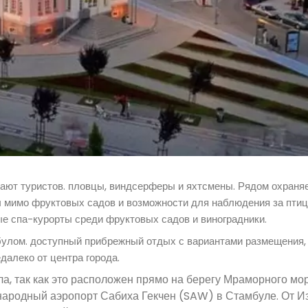
кают туристов. пловцы, виндсерферы и яхтсмены. Рядом охраня
 мимо фруктовых садов и возможности для наблюдения за птиц
ые спа-курорты среди фруктовых садов и виноградники.
улом. доступный прибрежный отдых с вариантами размещения,
далеко от центра города.
а, так как это расположен прямо на берегу Мраморного мор
родный аэропорт Сабиха Гекчен (SAW) в Стамбуле. От И