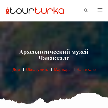
Археологический музей
Чанаккале
Дом
Обнаружить
Мармара
Чанаккале