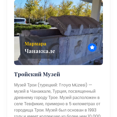
Мармара
Чанаккале
Тройский Музей
Музей Трои (турецкий: Troya Müzesi) —
музей в Чанаккале, Турция, посвященный
древнему городу Трое. Музей расположен в
селе Тевфикие, примерно в 5 километрах от
городища Трои. Музей был основан в 1993
году и имеет коллекцию из более чем 10 000