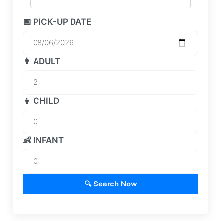
📅 PICK-UP DATE
👨 ADULT
👦 CHILD
👶 INFANT
🔍 Search Now