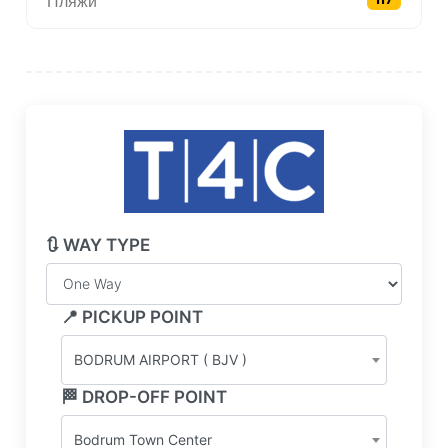
Пляжи
🔃 WAY TYPE
📍 PICKUP POINT
BODRUM AIRPORT ( BJV )
🏁 DROP-OFF POINT
Bodrum Town Center