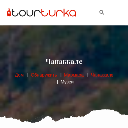
Чанаккале
Дом
Обнаружить
Мармара
Чанаккале
Музеи