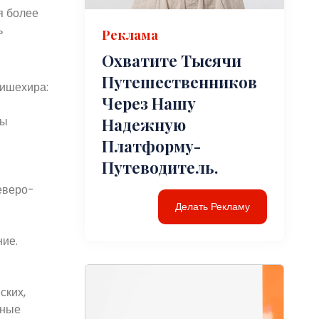
я более
ь
Реклама
Охватите Тысячи
Путешественников
кишехира:
Через Нашу
ны
Надежную
Платформу-
Путеводитель.
еверо-
Делать Рекламу
ние.
ских,
чные