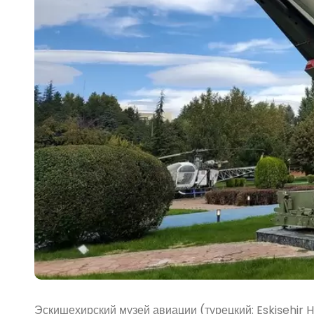
Эскишехирский музей авиации (турецкий: Eskişehir 