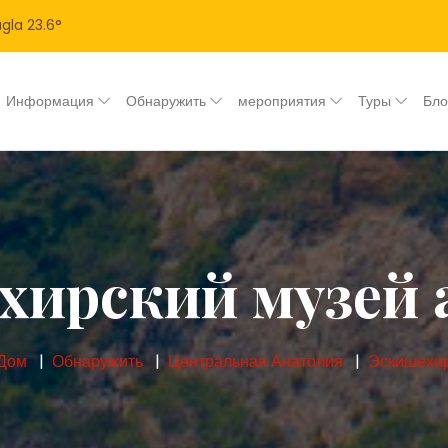
gla
23.6
°
Информация
Обнаружить
мероприятия
Туры
Бл
хирский музей 
Дом
Обнаружить
Центральная Анатолия
Эскишехи