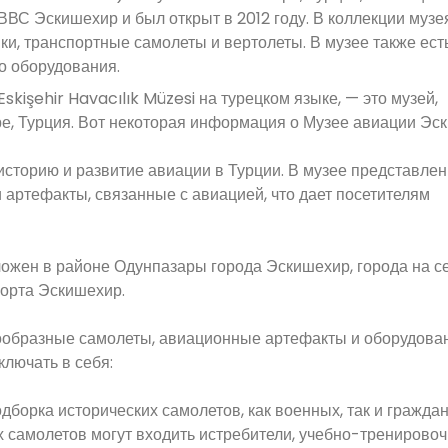
ВВС Эскишехир и был открыт в 2012 году. В коллекции музе
и, транспортные самолеты и вертолеты. В музее также ест
о оборудования.
kişehir Havacılık Müzesi на турецком языке, — это музей,
, Турция. Вот некоторая информация о Музее авиации Эс
историю и развитие авиации в Турции. В музее представле
 артефакты, связанные с авиацией, что дает посетителям
ожен в районе Одунпазары города Эскишехир, города на с
порта Эскишехир.
нообразные самолеты, авиационные артефакты и оборудова
лючать в себя:
дборка исторических самолетов, как военных, так и граждан
х самолетов могут входить истребители, учебно-тренирово