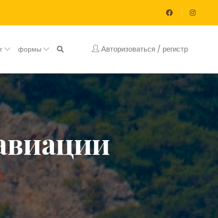
Авторизоваться / регистр
ог
формы
авиации
р