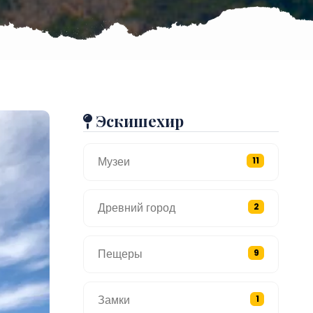
Эскишехир
Музеи
11
Древний город
2
Пещеры
9
Замки
1