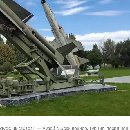
Havacılık Müzesi) — музей в Эскишехире, Турция, посвящен