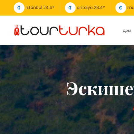
istanbul
24.6
°
antalya
28.4
°
mu
Дом
Эскише