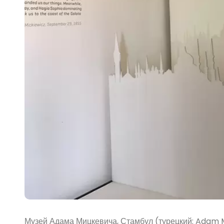
Музей Адама Мицкевича, Стамбул (турецкий: Adam M