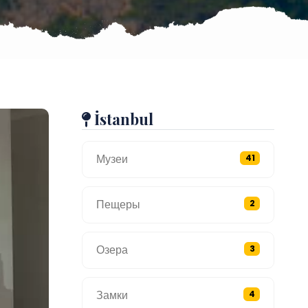
İstanbul
Музеи
41
Пещеры
2
Озера
3
Замки
4