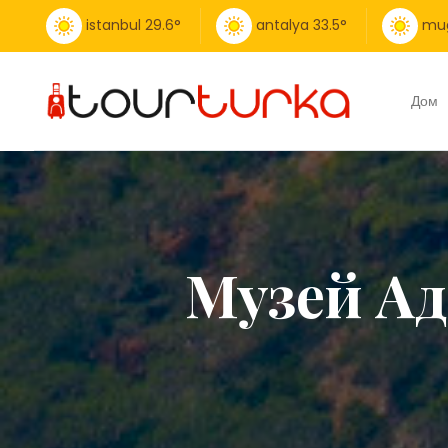
istanbul
29.6
°
antalya
33.5
°
mu
Дом
Музей Ад