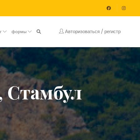
Авторизоваться / регистр
ог
формы
, Стамбул