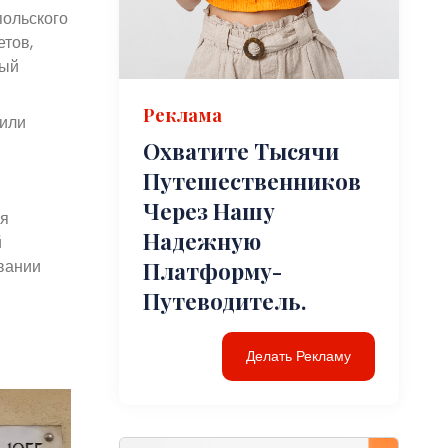
польского
етов,
ный
Реклама
 или
Охватите Тысячи
Путешественников
Через Нашу
 я
Надежную
й
вании
Платформу-
Путеводитель.
Делать Рекламу