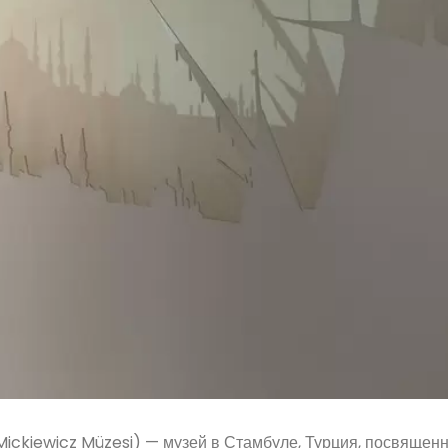
ickiewicz Müzesi) — музей в Стамбуле, Турция, посвящен