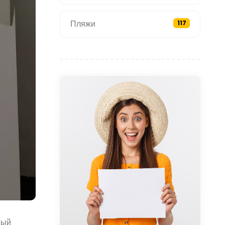
Пляжи
117
ный