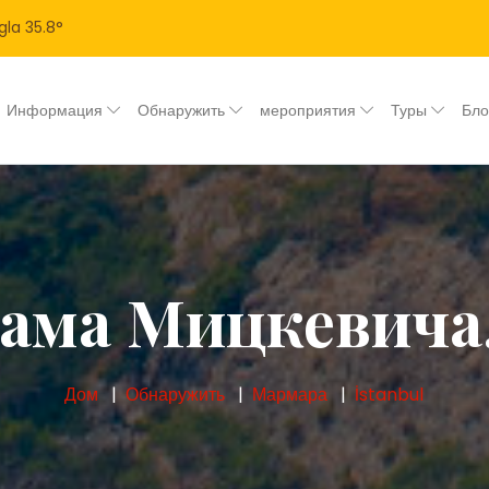
gla
35.8
°
Информация
Обнаружить
мероприятия
Туры
Бл
ама Мицкевича
Дом
Обнаружить
Мармара
İstanbul