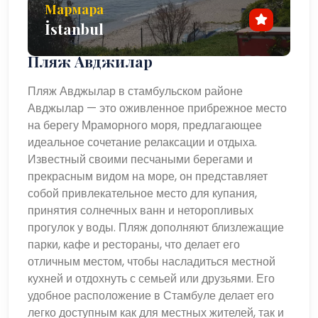
возможностей для изучения, предлагая при этом более
Мармара
непринужденный отдых по сравнению с шумным
İstanbul
центром города.
Пляж Авджилар
Если вам интересно Наслаждаясь отдыхом на свежем
воздухе, исследуя местные рынки или посещая
Пляж Авджылар в стамбульском районе
магазины и рестораны района, Авджылар может
Авджылар — это оживленное прибрежное место
предложить что-то каждому. Его удобное расположение,
на берегу Мраморного моря, предлагающее
соединенное основными автомагистралями и
идеальное сочетание релаксации и отдыха.
остановками общественного транспорта, делает его
Известный своими песчаными берегами и
идеальной отправной точкой для изучения европейской
прекрасным видом на море, он представляет
и азиатской части Стамбула. Авджылар, привлекающий
собой привлекательное место для купания,
круглогодичную привлекательность и разнообразные
принятия солнечных ванн и неторопливых
достопримечательности, — это район, который
прогулок у воды. Пляж дополняют близлежащие
демонстрирует более тихую, но не менее
парки, кафе и рестораны, что делает его
очаровательную сторону Стамбула.
отличным местом, чтобы насладиться местной
кухней и отдохнуть с семьей или друзьями. Его
удобное расположение в Стамбуле делает его
легко доступным как для местных жителей, так и