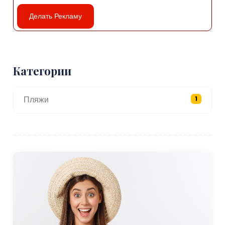
Район также известен своими учебными заведениями, а
кампус Авджылара Стамбульского университета
Делать Рекламу
является одной из самых ярких особенностей района.
область. Наличие университета превратило Авджылар в
оживленный студенческий центр со множеством
доступных кафе, ресторанов и зон отдыха,
Категории
обслуживающих студентов. Сам кампус представляет
собой большую зеленую зону, обеспечивающую
Пляжи
1
спокойную обстановку как для студентов, так и для
посетителей.
Что касается здравоохранения и хорошего
самочувствия, в Авджыларе есть несколько больниц,
клиник и фитнес-центров, предлагающих полный спектр
услуг. . Парки и открытые пространства района также
являются площадками для активного отдыха: многие
люди пользуются прибрежными парками для пробежек,
езды на велосипеде или просто наслаждения видом на
море.