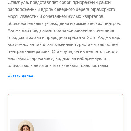
Стамбула, представляет собой прибрежный район,
расположенный вдоль северного берега Мраморного
моря. Известный сочетанием жилых кварталов,
образовательных учреждений и коммерческих центров,
Авджылар предлагает сбалансированное сочетание
городской жизни и природной красоты. Хотя Авджылар,
возможно, не такой загруженный туристами, как более
центральные районы Стамбула, он выделяется своим
местным очарованием, видами на набережную и
близостью к некоторым ключевым транспортным
маршрутам города. За последние годы район
Читать далее
значительно разросся, став популярным местом как
среди жителей, так и среди гостей, ищущих более
непринужденную атмосферу вдали от центра города.
Расположение
Авджылар находится примерно в 27 километрах к
западу. исторического центра Стамбула, что делает его