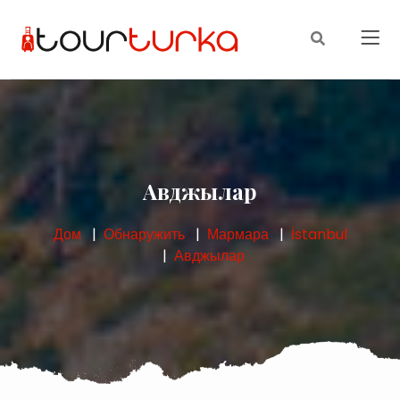
Авджылар
Дом
Обнаружить
Мармара
İstanbul
Авджылар