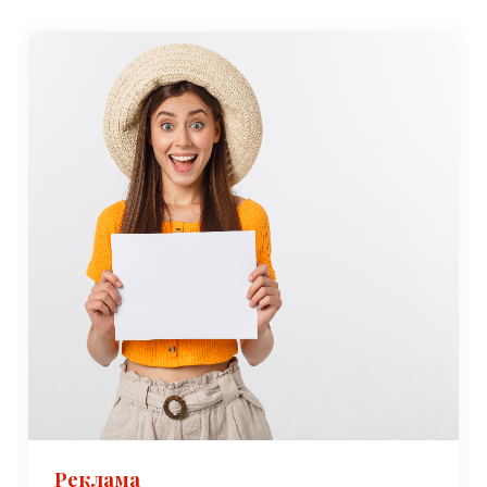
До Авджылара также можно добраться на машине, а
шоссе D-100 обеспечивает прямой доступ к обоим
городам. Европейская и Азиатская части Стамбула.
Однако, как и в большей части Стамбула, в часы пик
движение может быть интенсивным, поэтому
рекомендуется планировать поездки соответствующим
образом.
Для международных путешественников аэропорт
Стамбула расположен примерно в 45 километрах к
северу от Авджылара, и до него можно добраться на
машине. или общественный транспорт. Аэропорт
является одним из крупнейших в мире и предлагает
рейсы по всему миру.
Лучшее время для посещения
Лучшее время для посещения Авджылара — весна (с
Реклама