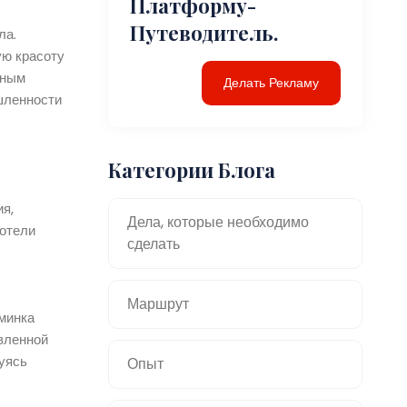
Платформу-
Путеводитель.
ла.
ую красоту
жным
Делать Рекламу
шленности
Категории Блога
я,
Дела, которые необходимо
 отели
сделать
Маршрут
юминка
ивленной
уясь
Опыт