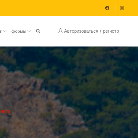
Авторизоваться / регистр
ог
формы
егли