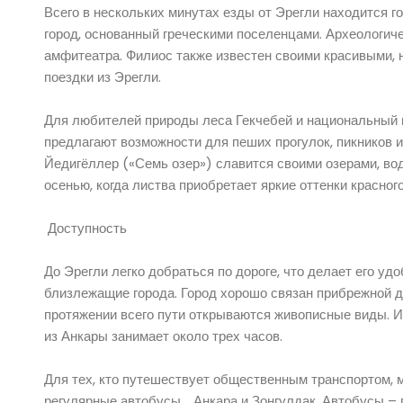
Всего в нескольких минутах езды от Эрегли находится го
город, основанный греческими поселенцами. Археологиче
амфитеатра. Филиос также известен своими красивыми, 
поездки из Эрегли.
Для любителей природы леса Гекчебей и национальный п
предлагают возможности для пеших прогулок, пикников и
Йедигёллер («Семь озер») славится своими озерами, во
осенью, когда листва приобретает яркие оттенки красного
Доступность
До Эрегли легко добраться по дороге, что делает его у
близлежащие города. Город хорошо связан прибрежной до
протяжении всего пути открываются живописные виды. И
из Анкары занимает около трех часов.
Для тех, кто путешествует общественным транспортом, 
регулярные автобусы. , Анкара и Зонгулдак. Автобусы –