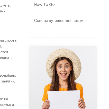
How To Go
аркеты,
тных
Советы путешественникам
ми спорта
е,
яется
одки, и
дсерфинг,
 занятий,
ки на
ережье и