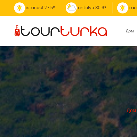
istanbul
27.5
°
antalya
30.6
°
mu
Дом
Дом