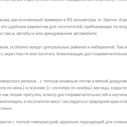
ума, расположенный примерно в 85 километрах от Эрегли. Аэр
т его удобным вариантом для посетителей, прибывающих по возд
на такси, автобусе или арендованном автомобиле.
ком, особенно вокруг центральных районов и набережной. Такси
ить окрестности или посетить близлежащие достопримечательнос
морского региона. , с теплым влажным летом и мягкой дождлив
я по июнь) и осенние (с сентября по ноябрь) месяцы, когда по
го как пешие прогулки, осмотр достопримечательностей и изучен
многолюдно, и посетители могут насладиться природной красото
сенью.
 Эрегли с теплой температурой, идеально подходящей для пляжн