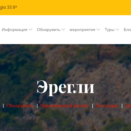
gla
33.9
°
Информация
Обнаружить
мероприятия
Туры
Бл
Эрегли
Обнаружить
Черноморский регион
Зонгулдак
Эр