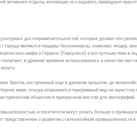
ей активного отдыха, желающих исследовать природную красот
культурных достопримечательностей, которые делают его увле
ст города являются пещеры Чехеннемагзы, комплекс пещер, ов
егреческого мифа о Геракле (Геркулесе) и его путешествии в п
к полагают, в древние времена использовались в качестве мест
визиту.
ок Эрегли, построенный еще в далеком прошлом. до византийс
 Черное море, откуда открывается панорамный вид на окрестност
м историческим объектом и прекрасным местом для фотографий.
промышленностью, и посетители могут узнать больше о промышл
ет представление о развитии сталелитейной промышленности в 