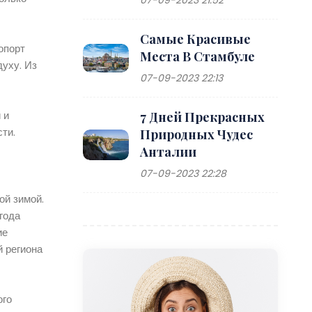
Самые Красивые
опорт
Места В Стамбуле
уху. Из
07-09-2023 22:13
 и
7 Дней Прекрасных
ти.
Природных Чудес
Анталии
07-09-2023 22:28
ой зимой.
года
ие
й региона
ого