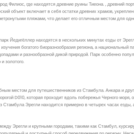
род Филиос, где находятся древние руины Тиеона. , древний по
ский объект включает в себя остатки древних храмов, укреплен
нетронутыми пляжами, что делает его отличным местом для од
арк Йедигёллер находятся в нескольких минутах езды от Эрегл
 изучения богатого биоразнообразия региона, а национальный п
допадами и разнообразной дикой природой. Парк особенно попу
 и золотого.
добным местом для путешественников из Стамбула. Анкара и дру
рогой D010, которая проходит вдоль побережья Черного моря, о
з Стамбула Эрегли находится примерно в четырех часах езды, 
между Эрегли и крупными городами, такими как Стамбул, курсир
 популярный и доступный способ передвижения по региону. Нес