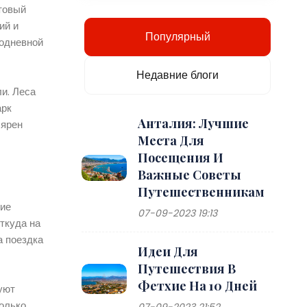
ртовый
ий и
Популярный
нодневной
Недавние блоги
и. Леса
арк
Анталия: Лучшие
лярен
Места Для
Посещения И
Важные Советы
Путешественникам
гие
07-09-2023 19:13
ткуда на
а поездка
Идеи Для
Путешествия В
Фетхие На 10 Дней
уют
колько
07-09-2023 21:52