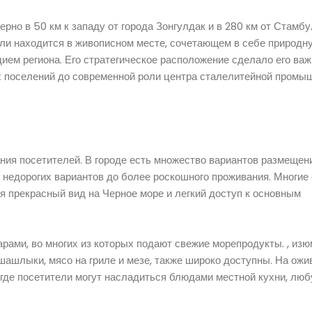
но в 50 км к западу от города Зонгулдак и в 280 км от Стамбу
и находится в живописном месте, сочетающем в себе природн
ием региона. Его стратегическое расположение сделало его ва
их поселений до современной роли центра сталелитейной промы
ния посетителей. В городе есть множество вариантов размещени
х недорогих вариантов до более роскошного проживания. Многие
я прекрасный вид на Черное море и легкий доступ к основным
рами, во многих из которых подают свежие морепродукты. , из
 шашлыки, мясо на гриле и мезе, также широко доступны. На ож
где посетители могут насладиться блюдами местной кухни, люб