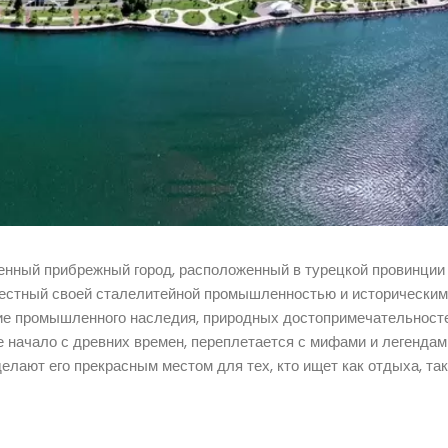
ленный прибрежный город, расположенный в турецкой провинции
известный своей сталелитейной промышленностью и историческим
ние промышленного наследия, природных достопримечательност
е начало с древних времен, переплетается с мифами и легендами
ают его прекрасным местом для тех, кто ищет как отдыха, так