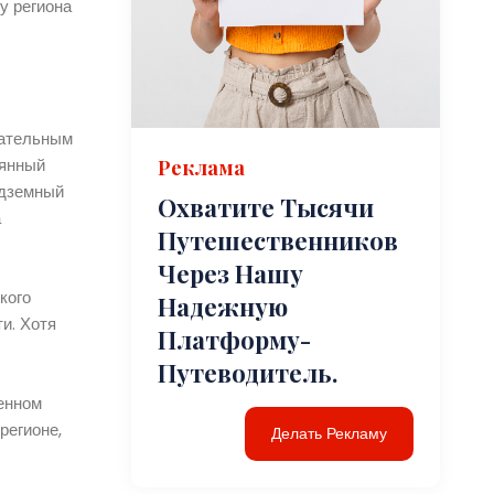
у региона
кательным
еянный
Реклама
одземный
Охватите Тысячи
а
Путешественников
Через Нашу
кого
Надежную
и. Хотя
Платформу-
Путеводитель.
енном
регионе,
Делать Рекламу