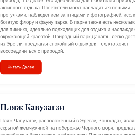
природа, что делает его идеальным для любителей природ
активного отдыха. Посетители могут насладиться пешими
прогулками, наблюдением за птицами и фотографией, иссл
богатую флору и фауну парка. В парке также есть нескольк
для пикника, идеально подходящих для отдыха и наслажде
окружающей красотой. Природный парк Данагзы легко дос
из Эрегли, предлагая спокойный отдых для тех, кто хочет
воссоединиться с природой.
Читать Далее
Пляж Кавузагзи
Пляж Чавузагзи, расположенный в Эрегли, Зонгулдак, явля
скрытой жемчужиной на побережье Черного моря, предлаг