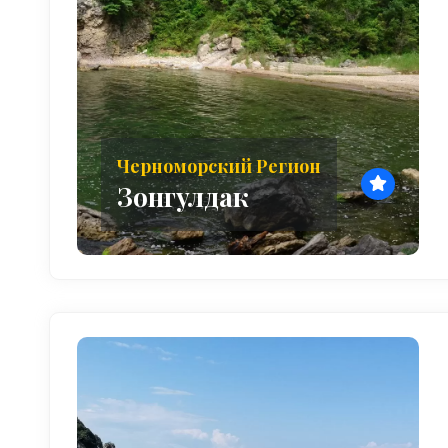
Черноморский Регион
Зонгулдак