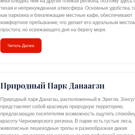
многолюдно, чем на других пляжах региона, поэтому здесь 
тихая и непринужденная атмосфера. Основные удобства, т
как парковка и близлежащие местные кафе, обеспечивают
комфортное пребывание, что делает его идеальным место
простого, но освежающего дня на берегу моря.
Читать Далее
Природный Парк Данаагзи
Природный парк Данагзы, расположенный в Эрегли, Зонгул
представляет собой красивую природную территорию,
предлагающую посетителям возможность ощутить спокойн
красоту Черноморского региона. В парке есть густые леса,
живописные пешеходные тропы и разнообразная дикая