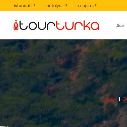
istanbul
...
°
antalya
...
°
mugla
...
°
Дом
Дом
О