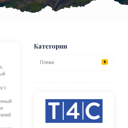
Категории
Пляжи
5
я,
тый
у с
енный
ых
телей