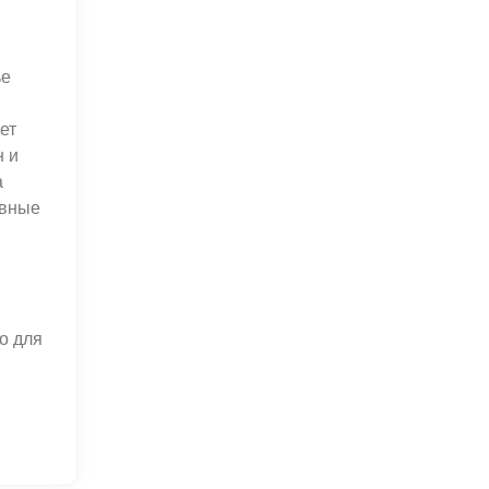
ье
ет
н и
а
овные
о для