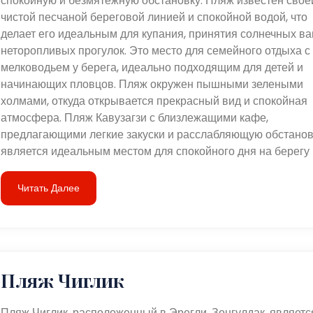
спокойную и безмятежную обстановку. Пляж известен свое
чистой песчаной береговой линией и спокойной водой, что
делает его идеальным для купания, принятия солнечных ва
неторопливых прогулок. Это место для семейного отдыха с
мелководьем у берега, идеально подходящим для детей и
начинающих пловцов. Пляж окружен пышными зелеными
холмами, откуда открывается прекрасный вид и спокойная
атмосфера. Пляж Кавузагзи с близлежащими кафе,
предлагающими легкие закуски и расслабляющую обстанов
является идеальным местом для спокойного дня на берегу 
Читать Далее
Пляж Чиглик
Пляж Чиглик, расположенный в Эрегли, Зонгулдак, являетс