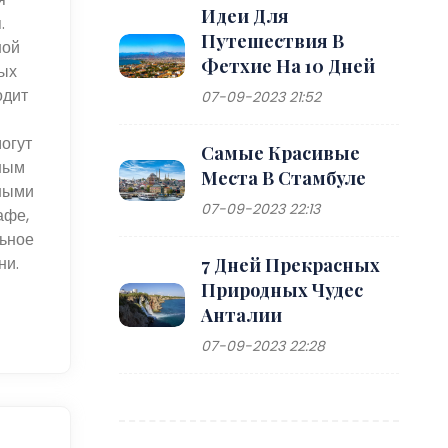
Идеи Для
.
Путешествия В
ной
Фетхие На 10 Дней
ных
одит
07-09-2023 21:52
огут
Самые Красивые
ным
Места В Стамбуле
ными
07-09-2023 22:13
афе,
льное
ни.
7 Дней Прекрасных
Природных Чудес
Анталии
07-09-2023 22:28