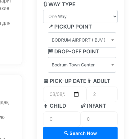
царит
🔃 WAY TYPE
акие
м для
📍 PICKUP POINT
BODRUM AIRPORT ( BJV )
🏁 DROP-OFF POINT
Bodrum Town Center
📅 PICK-UP DATE
👨 ADULT
дак,
👦 CHILD
👶 INFANT
ую
🔍 Search Now