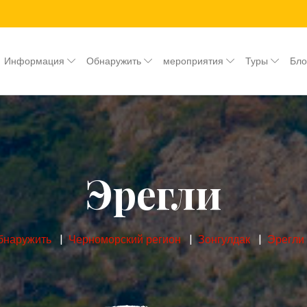
Информация
Обнаружить
мероприятия
Туры
Бл
Эрегли
бнаружить
Черноморский регион
Зонгулдак
Эрегли