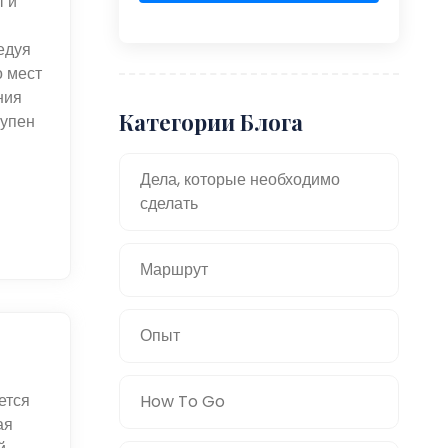
ы и
едуя
о мест
ния
Категории Блога
тупен
Дела, которые необходимо
сделать
Маршрут
Опыт
ется
How To Go
ая