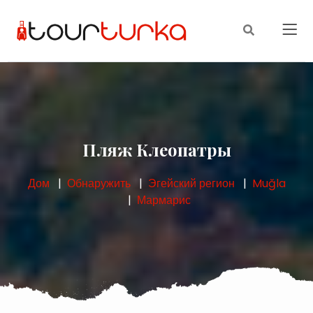
Пляж Клеопатры
Дом
Обнаружить
Эгейский регион
Muğla
Мармарис