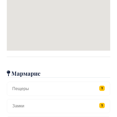
Мармарис
Пещеры
1
Замки
1