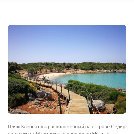
Пляж Клеопатры, расположенный на острове Седир
недалеко от Мармариса в провинции Мугла в