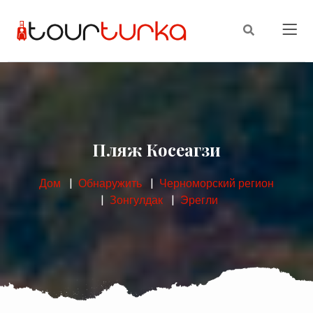
Пляж Косеагзи
Дом
Обнаружить
Черноморский регион
Зонгулдак
Эрегли